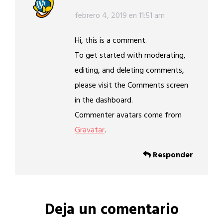
dice:
febrero 4, 2019 en 11:51 am
Hi, this is a comment.
To get started with moderating,
editing, and deleting comments,
please visit the Comments screen
in the dashboard.
Commenter avatars come from
Gravatar
.
Responder
Deja un comentario